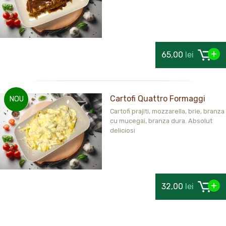
65,00
lei
Cartofi Quattro Formaggi
NOU
Cartofi prajiti, mozzarella, brie, branza
cu mucegai, branza dura. Absolut
deliciosi
32,00
lei