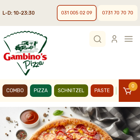
L-D: 10-23:30
031 005 02 09
0731 70 70 70
0
COMBO
PIZZA
SCHNITZEL
PASTE
BURGER