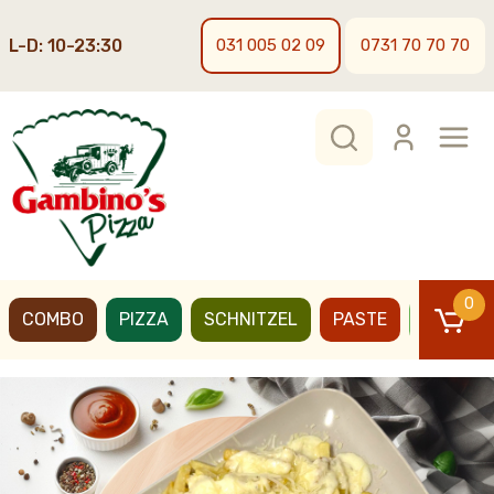
L-D: 10-23:30
031 005 02 09
0731 70 70 70
0
COMBO
PIZZA
SCHNITZEL
PASTE
BURGER