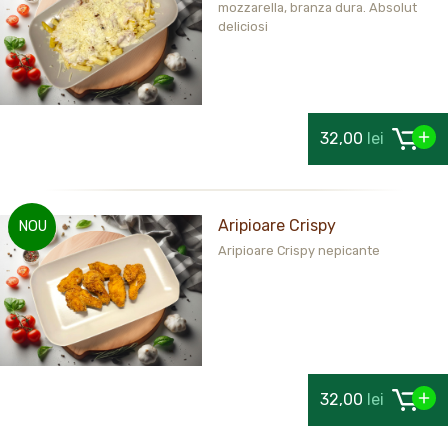
mozzarella, branza dura. Absolut
deliciosi
32,00
lei
Aripioare Crispy
NOU
Aripioare Crispy nepicante
32,00
lei