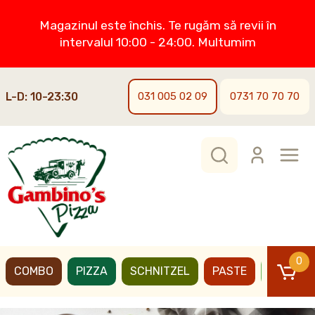
Magazinul este închis. Te rugăm să revii în
intervalul 10:00 - 24:00. Multumim
L-D: 10-23:30
031 005 02 09
0731 70 70 70
0
COMBO
PIZZA
SCHNITZEL
PASTE
BURGER