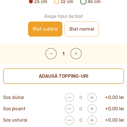
26 cm
32 cm
45 cm
Alege tipul de blat
Blat subțire
Blat normal
ADAUGĂ TOPPING-URI
Sos dulce
+
0,00
lei
Sos picant
+
0,00
lei
Sos usturoi
+
0,00
lei